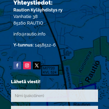
Yhteystiedot:
Raution Kyläyhdistys ry
Vanhatie 38
85160 RAUTIO
info@rautio.info
Y-tunnus:
1458512-6
Lähetä viesti!