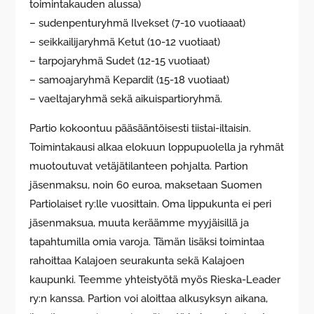
toimintakauden alussa)
– sudenpenturyhmä Ilvekset (7-10 vuotiaaat)
– seikkailijaryhmä Ketut (10-12 vuotiaat)
– tarpojaryhmä Sudet (12-15 vuotiaat)
– samoajaryhmä Kepardit (15-18 vuotiaat)
– vaeltajaryhmä sekä aikuispartioryhmä.
Partio kokoontuu pääsääntöisesti tiistai-iltaisin.
Toimintakausi alkaa elokuun loppupuolella ja ryhmät
muotoutuvat vetäjätilanteen pohjalta. Partion
jäsenmaksu, noin 60 euroa, maksetaan Suomen
Partiolaiset ry:lle vuosittain. Oma lippukunta ei peri
jäsenmaksua, muuta keräämme myyjäisillä ja
tapahtumilla omia varoja. Tämän lisäksi toimintaa
rahoittaa Kalajoen seurakunta sekä Kalajoen
kaupunki. Teemme yhteistyötä myös Rieska-Leader
ry:n kanssa. Partion voi aloittaa alkusyksyn aikana,