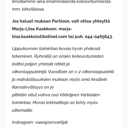
ilmoitamme aina ensimmäisestä kokoontumisesta
mm. kirkollisissa.
Jos haluat mukaan Partioon, voit ottaa yhteyttä
Marja-Liisa Kaakkoon: marja-
liisa.kaakko(at)kotinet.com tai puh. 044-0465643.
Lippukunnan toimintaa kuvaa hyvin yhdessä
tekeminen. Ryhmillä on omien kokoontumisten
lisäksi paljon yhteisiä retkiä ja
viikonloppuleirejä. Vuosittain on 1-2 viikonloppuleiriä
ja mahdollisuuksien mukaan myös oma kesäleiri.
Kansainvälisyys on jo
pitkään ollut vahva osa Vääräjoen Vartioiden
toimintaa. Monia leirimatkoja on tehty myös
ulkomaille.
Instragram: vaarajoenvartijat