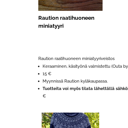
Raution raatihuoneen
miniatyyri
Raution raatihuoneen miniatyyriveistos
Keraaminen, käsityönä valmistettu (Outa b
15 €
Myynnissä Raution kyläkaupassa.
Tuotteita voi myös tilata lähettällä sähkö
€