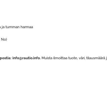
aa ja tumman harmaa
y No)
postia: info@rautio.info.
Muista ilmoittaa tuote, väri, tilausmäärä j