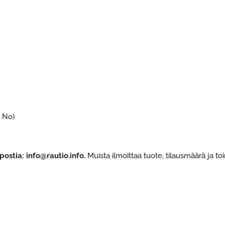
y No)
postia: info@rautio.info.
Muista ilmoittaa tuote, tilausmäärä ja to