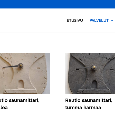
ETUSIVU
PALVELUT
tio saunamittari,
Rautio saunamittari,
lea
tumma harmaa