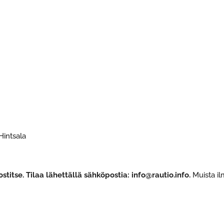
Hintsala
stitse. Tilaa lähettällä sähköpostia: info@rautio.info.
Muista ilm