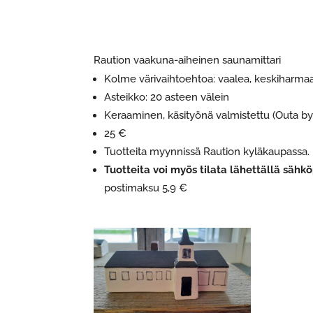
Raution vaakuna-aiheinen saunamittari
Kolme värivaihtoehtoa: vaalea, keskiharm
Asteikko: 20 asteen välein
Keraaminen, käsityönä valmistettu (Outa b
25 €
Tuotteita myynnissä Raution kyläkaupassa.
Tuotteita voi myös tilata lähettällä sähkö
postimaksu 5,9 €