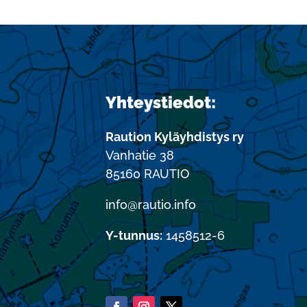
Yhteystiedot:
Raution Kyläyhdistys ry
Vanhatie 38
85160 RAUTIO
info@rautio.info
Y-tunnus:
1458512-6